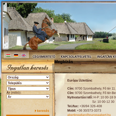
Megbízás
Európa Üzletlánc
Cím:
9700 Szombathely, Fő tér 11. 
Ár
(millió):
Cím:
9700 Szombathely, Fő tér-Bel
Nyitvatartási idő:
H-P: 10 00-18 0
Sz: 10 00-12 30
Tel./fax:
+36/94 326-408
Mobil:
+36 30/373-3373
keresés
abertingatlan@europaabert.hu