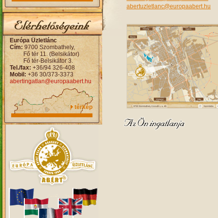
abertuzletlanc@europaabert.hu
Európa Üzletlánc
Cím:
9700 Szombathely,
Fő tér 11. (Belsikátor)
Fő tér-Belsikátor 3.
Tel./fax:
+36/94 326-408
Mobil:
+36 30/373-3373
abertingatlan@europaabert.hu
térkép